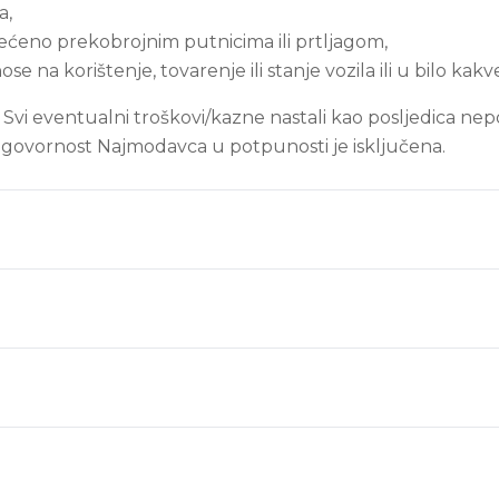
a,
rećeno prekobrojnim putnicima ili prtljagom,
 na korištenje, tovarenje ili stanje vozila ili u bilo kakv
vi eventualni troškovi/kazne nastali kao posljedica nep
govornost Najmodavca u potpunosti je isključena.