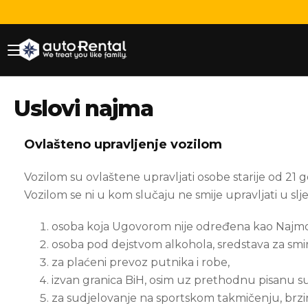
Uslovi najma
Ovlašteno upravljenje vozilom
Vozilom su ovlaštene upravljati osobe starije od 21
Vozilom se ni u kom slučaju ne smije upravljati u sl
osoba koja Ugovorom nije određena kao Najm
osoba pod dejstvom alkohola, sredstava za smiren
za plaćeni prevoz putnika i robe,
izvan granica BiH, osim uz prethodnu pisanu 
za sudjelovanje na sportskom takmičenju, brzi