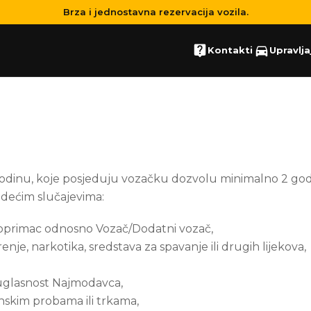
Brza i jednostavna rezervacija vozila.
Kontakti
Upravlja
 godinu, koje posjeduju vozačku dozvolu minimalno 2 godi
jedećim slučajevima:
oprimac odnosno Vozač/Dodatni vozač,
je, narkotika, sredstava za spavanje ili drugih lijekova,
suglasnost Najmodavca,
nskim probama ili trkama,