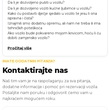
Da li je dozvoljeno pušiti u vozilu?
Da li je dozvoljeno voziti kućne ljubimce u vozilu?
Kako ću postaviti dječje sjedalo u vozilo te jesu li ona
ispravna i čista?
Iznajmili smo dodatnu opremu, ali nam ne treba ili ima
tehničkih poteškoća
Ako vozilo bude pokvareno mojom krivicom, hoću li ću
dobiti zamjensko vozilo?
Pročitaj više
IMATE DODATNIH PITANJA?
Kontaktirajte nas
Naš tim vam je na raspolaganju za sva pitanja,
dodatne informacije i pomoć pri rezervaciji vozila.
Pošaljite nam poruku i odgovorit ćemo vam u
najkraćem mogućem roku.