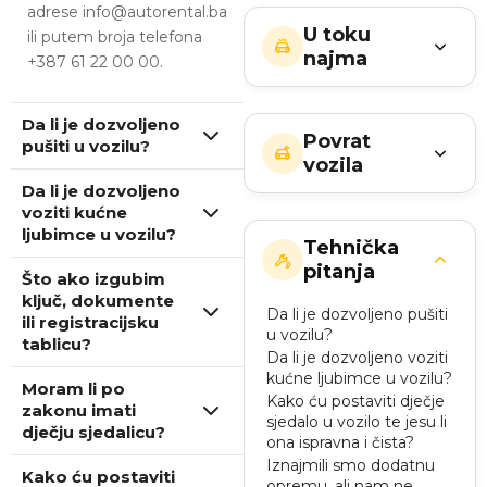
adrese info@autorental.ba
U toku
ili putem broja telefona
najma
+387 61 22 00 00.
Da li je dozvoljeno
Povrat
pušiti u vozilu?
vozila
Da li je dozvoljeno
voziti kućne
ljubimce u vozilu?
Tehnička
pitanja
Što ako izgubim
ključ, dokumente
Da li je dozvoljeno pušiti
ili registracijsku
u vozilu?
tablicu?
Da li je dozvoljeno voziti
kućne ljubimce u vozilu?
Moram li po
Kako ću postaviti dječje
zakonu imati
sjedalo u vozilo te jesu li
dječju sjedalicu?
ona ispravna i čista?
Iznajmili smo dodatnu
Kako ću postaviti
opremu, ali nam ne