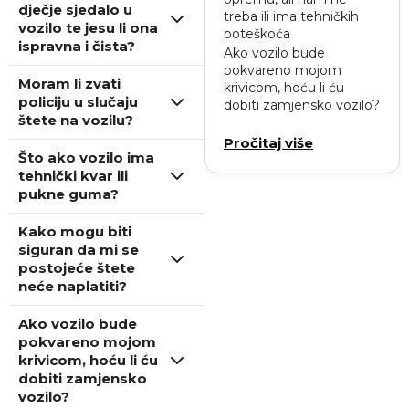
dječje sjedalo u
treba ili ima tehničkih
vozilo te jesu li ona
poteškoća
ispravna i čista?
Ako vozilo bude
pokvareno mojom
Moram li zvati
krivicom, hoću li ću
policiju u slučaju
dobiti zamjensko vozilo?
štete na vozilu?
Pročitaj više
Što ako vozilo ima
tehnički kvar ili
pukne guma?
Kako mogu biti
siguran da mi se
postojeće štete
neće naplatiti?
Ako vozilo bude
pokvareno mojom
krivicom, hoću li ću
dobiti zamjensko
vozilo?