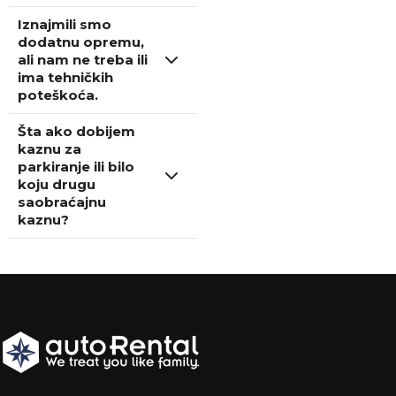
Iznajmili smo
dodatnu opremu,
ali nam ne treba ili
ima tehničkih
poteškoća.
Šta ako dobijem
kaznu za
parkiranje ili bilo
koju drugu
saobraćajnu
kaznu?